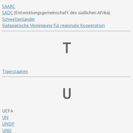
SAARC
SADC
(Entwicklungsgemeinschaft des südlichen Afrika)
Schwellenländer
Südasiatische Vereinigung für regionale Kooperation
T
Tigerstaaten
U
UEFA
UN
UNDP
UNO