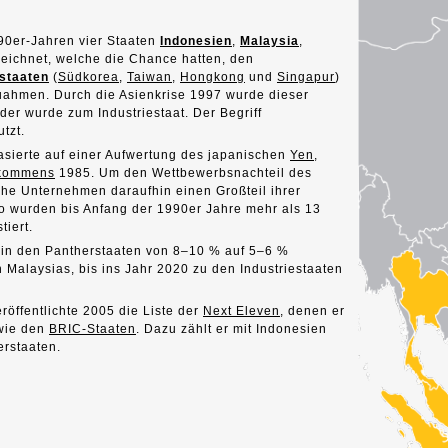
90er-Jahren vier Staaten
Indonesien
,
Malaysia
,
eichnet, welche die Chance hatten, den
staaten
(
Südkorea
,
Taiwan
,
Hongkong
und
Singapur
)
ahmen. Durch die Asienkrise 1997 wurde dieser
der wurde zum Industriestaat. Der Begriff
tzt.
basierte auf einer Aufwertung des japanischen
Yen
,
kommens
1985. Um den Wettbewerbsnachteil des
che Unternehmen daraufhin einen Großteil ihrer
So wurden bis Anfang der 1990er Jahre mehr als 13
tiert.
in den Pantherstaaten von 8–10 % auf 5–6 %
 Malaysias, bis ins Jahr 2020 zu den Industriestaaten
eröffentlichte 2005 die Liste der
Next Eleven
, denen er
 wie den
BRIC-Staaten
. Dazu zählt er mit Indonesien
erstaaten.