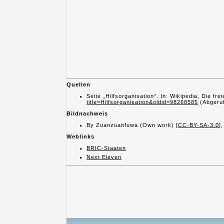
Quellen
Seite „Hilfsorganisation“. In: Wikipedia, Die 
title=Hilfsorganisation&oldid=98268585
(Abgeruf
Bildnachweis
By Zuanzuanfuwa (Own work) [
CC-BY-SA-3.0
]
Weblinks
BRIC-Staaten
Next Eleven