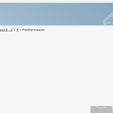
von A - Z
>
P
>
Pantherstaaten