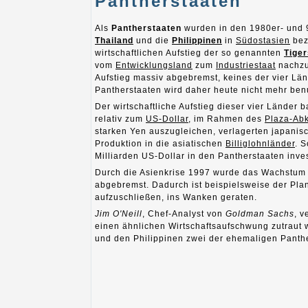
Pantherstaaten
Als
Pantherstaaten
wurden in den 1980er- und 
Thailand
und die
Philippinen
in
Südostasien
bez
wirtschaftlichen Aufstieg der so genannten
Tiger
vom
Entwicklungsland
zum
Industriestaat
nachzu
Aufstieg massiv abgebremst, keines der vier Län
Pantherstaaten wird daher heute nicht mehr benu
Der wirtschaftliche Aufstieg dieser vier Länder 
relativ zum
US-Dollar
, im Rahmen des
Plaza-Ab
starken Yen auszugleichen, verlagerten japanis
Produktion in die asiatischen
Billiglohnländer
. 
Milliarden US-Dollar in den Pantherstaaten inves
Durch die Asienkrise 1997 wurde das Wachstum 
abgebremst. Dadurch ist beispielsweise der Plan
aufzuschließen, ins Wanken geraten.
Jim O'Neill
, Chef-Analyst von
Goldman Sachs
, v
einen ähnlichen Wirtschaftsaufschwung zutraut
und den Philippinen zwei der ehemaligen Panth