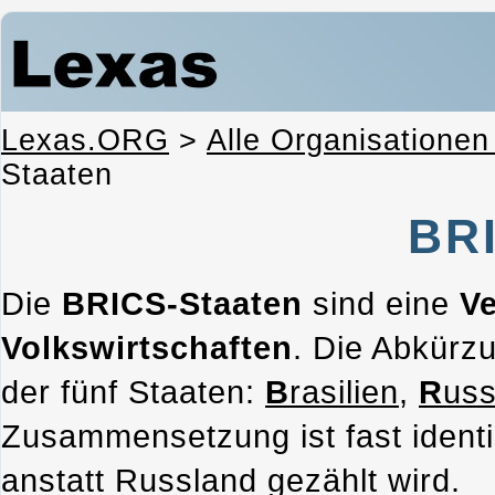
Lexas.ORG
>
Alle Organisationen
Staaten
BRI
Die
BRICS-Staaten
sind eine
Ve
Volkswirtschaften
. Die Abkürz
der fünf Staaten:
B
rasilien
,
R
uss
Zusammensetzung ist fast identi
anstatt Russland gezählt wird.