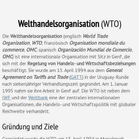
Welthandelsorganisation
(WTO)
Die
Welthandelsorganisation
(englisch
World Trade
Organization
,
WTO
; französisch
Organisation mondiale du
commerce
,
OMC
; spanisch
Organización Mundial de Comercio
,
OMC
) ist eine internationale Organisation mit Sitz in Genf, die
sich mit der
Regelung von Handels- und Wirtschaftsbeziehungen
beschäftigt. Sie wurde am 15. April 1994 aus dem
General
Agreement on Tariffs and Trade
(
GATT
) in der Uruguay-Runde
nach siebenjähriger Verhandlungszeit gegründet. Am 1. Januar
1995 nahm sie ihre Arbeit in Genf auf. Die WTO ist neben dem
IWF
und der
Weltbank
eine der zentralen internationalen
Organisationen, die Handels- und Wirtschaftspolitik mit globaler
Reichweite verhandelt.
Gründung und Ziele
Gegründet wurde die WTO am 15. April 1994 in Marrakesch,